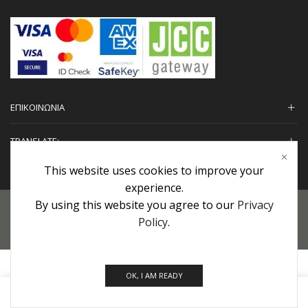
ΕΠΙΚΟΙΝΩΝΙΑ
TRANSLATE:
This website uses cookies to improve your
experience.
By using this website you agree to our
Privacy
Προσωπικά Δεδομένα
|
Πολιτική Επιστροφών
|
Εγγυήσεις
Policy
.
Copyright © 2022 urHair | #MadeBy
Algolysis Ltd.
OK, I AM READY
0
Home
Shop
Cart
Brands