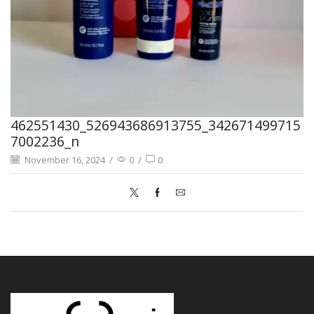
462551430_526943686913755_342671499715
7002236_n
November 16, 2024
/
0
/
0