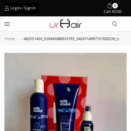
0
Log In / Sign In
Cart
€
0.00
Home
462551430_526943686913755_3426714997157002236_n