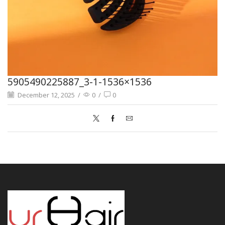
5905490225887_3-1-1536×1536
December 12, 2025
/
0
/
0