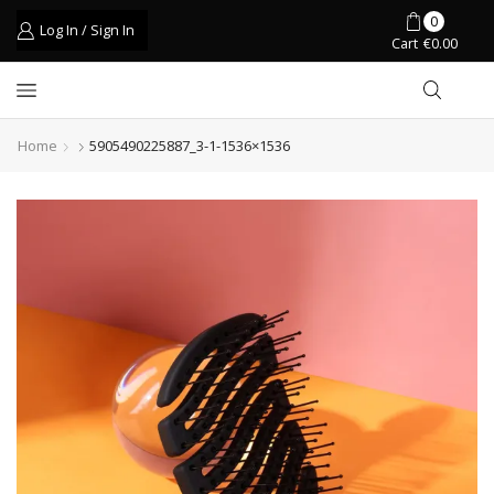
0
Log In / Sign In
Cart
€
0.00
Home
5905490225887_3-1-1536×1536