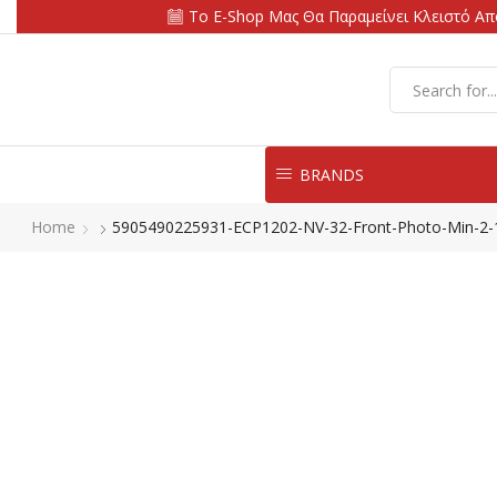
Το E-Shop Μας Θα Παραμείνει Κλειστό Από
BRANDS
Home
5905490225931-ECP1202-NV-32-Front-Photo-Min-2