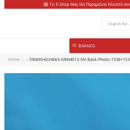
Το E-Shop Μας Θα Παραμείνει Κλειστό Από
BRANDS
Home
5906954234063-GRN4013-NV-Back-Photo-1536×153