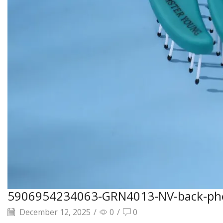
5906954234063-GRN4013-NV-back-ph
December 12, 2025
/
0
/
0