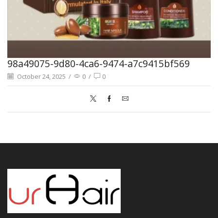
98a49075-9d80-4ca6-9474-a7c9415bf569
October 24, 2025
/
0
/
0