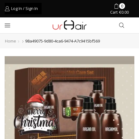
0
Log In / Sign In
Cart
€
0.00
Home
98a49075-9d80-4ca6-9474-A7c9415bf569