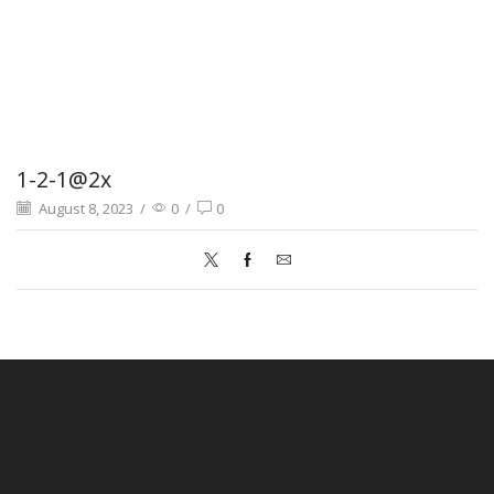
1-2-1@2x
August 8, 2023
/
0
/
0