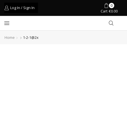
0
Log In / Sign In
Cart
€
0.00
Home
1-2-1@2x