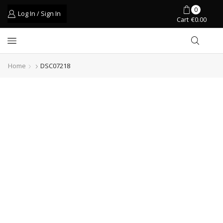
0
Log In / Sign In
Cart
€
0.00
Home
DSC07218