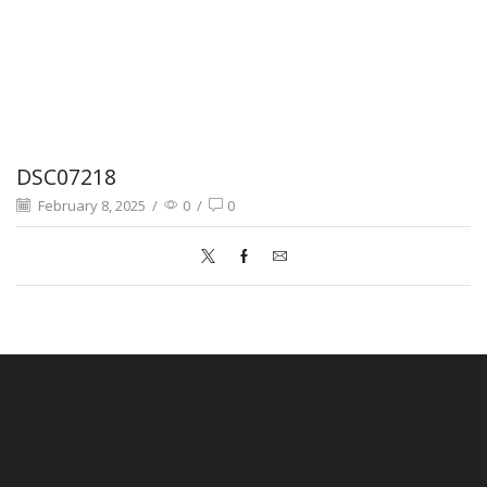
DSC07218
February 8, 2025
/
0
/
0