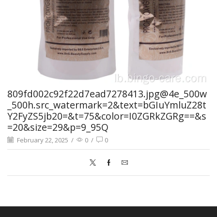
809fd002c92f22d7ead7278413.jpg@4e_500w
_500h.src_watermark=2&text=bGIuYmluZ28t
Y2FyZS5jb20=&t=75&color=I0ZGRkZGRg==&s
=20&size=29&p=9_95Q
February 22, 2025
/
0
/
0