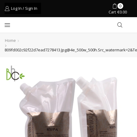
0
Log In / Sign In
Cart
€
0.00
Home
809fd002c92f22d7ead7278413.jpg@4e_500w_500h.src_watermark=2&t