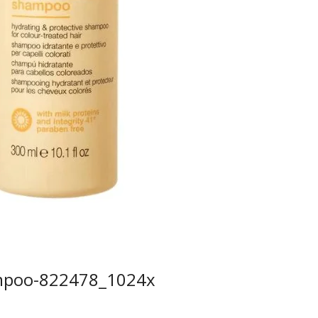
ampoo-822478_1024x