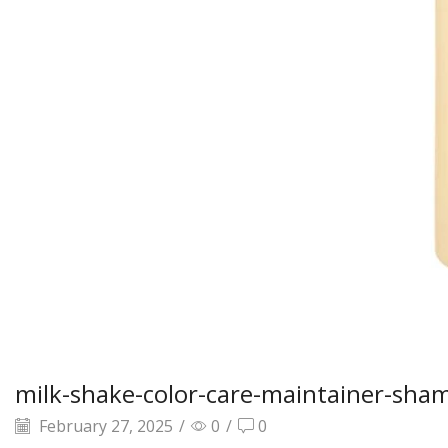
milk-shake-color-care-maintainer-sh
February 27, 2025
/
0
/
0