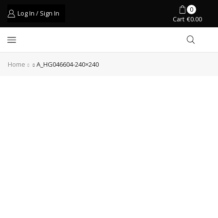
0
Log In / Sign In
Cart
€
0.00
Home
A_HG046604-240×240