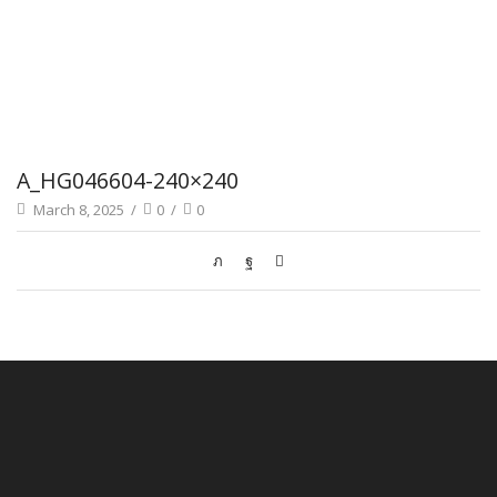
A_HG046604-240×240
March 8, 2025
/
0
/
0