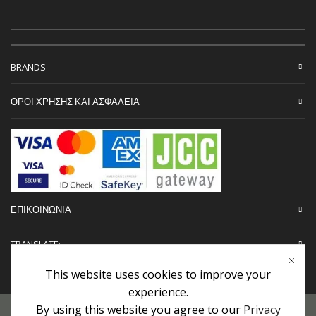
BRANDS
ΟΡΟΙ ΧΡΗΣΗΣ ΚΑΙ ΑΣΦΑΛΕΙΑ
ΕΠΙΚΟΙΝΩΝΙΑ
TRANSLATE:
This website uses cookies to improve your
experience.
By using this website you agree to our
Privacy
Προσωπικά Δεδομένα
|
Πολιτική Επιστροφών
|
Εγγυήσεις