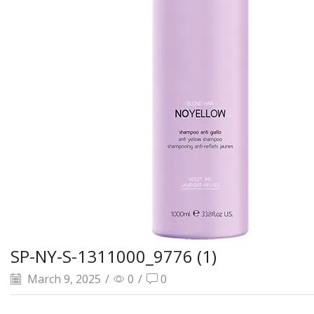
SP-NY-S-1311000_9776 (1)
March 9, 2025
/
0
/
0