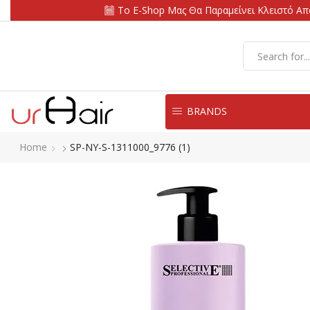
Το E-Shop Μας Θα Παραμείνει Κλειστό Από
BRANDS
Home
SP-NY-S-1311000_9776 (1)