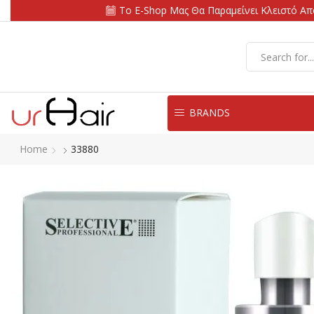
Το E-Shop Μας Θα Παραμείνει Κλειστό Από
BRANDS
Home
33880