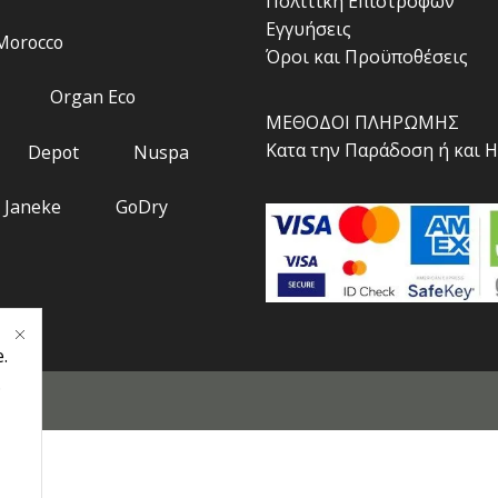
Πολιτική Επιστροφών
Εγγυήσεις
 Morocco
Όροι και Προϋποθέσεις
Organ Eco
ΜΕΘΟΔΟΙ ΠΛΗΡΩΜΗΣ
Κατα την Παράδοση ή και 
Depot
Nuspa
Janeke
GoDry
.
.