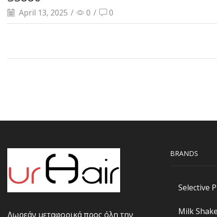
April 13, 2025
/
0
/
0
BRANDS
Selective 
Milk Shak
Δωρεάν μεταφορικά προς όλη την