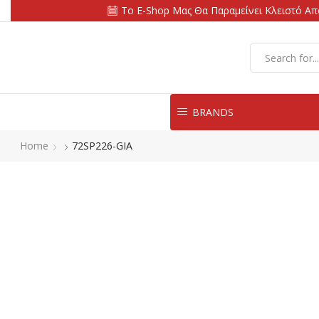
Το E-Shop Μας Θα Παραμείνει Κλειστό Από
BRANDS
Home
72SP226-GIA