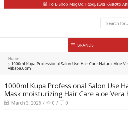
Το E-Shop Μας Θα Παραμείνει Κλειστό Από
BRANDS
Home
1000ml Kupa Professional Salon Use Hair Care Natural Aloe Ve
Alibaba.com
1000ml Kupa Professional Salon Use Hai
Mask moisturizing Hair Care aloe Vera
March 3, 2026
/
0
/
0