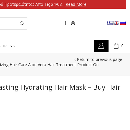
ά Προτεραιότητας Από Τις 24/08.
Read More
0
SORIES
Return to previous page
izing Hair Care Aloe Vera Hair Treatment Product On
asting Hydrating Hair Mask – Buy Hair