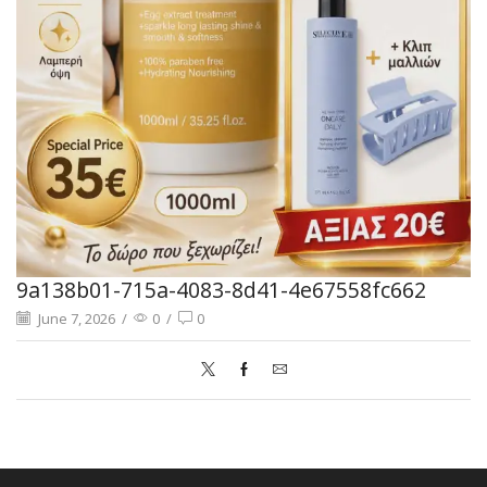
9a138b01-715a-4083-8d41-4e67558fc662
June 7, 2026
/
0
/
0