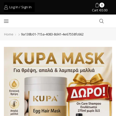
0
Log In / Sign In
Cart
€
0.00
Home
9a138b01-715a-4083-8d41-4e67558fc662