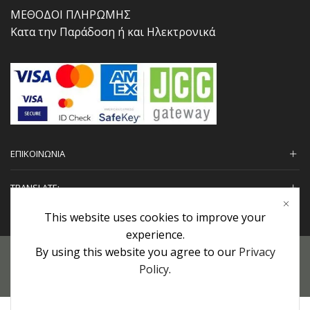
ΜΕΘΟΔΟΙ ΠΛΗΡΩΜΗΣ
Κατα την Παράδοση ή και Ηλεκτρονικά
ΕΠΙΚΟΙΝΩΝΙΑ
TRANSLATE:
This website uses cookies to improve your
experience.
By using this website you agree to our
Privacy
Προσωπικά Δεδομένα
|
Πολιτική Επιστροφών
|
Εγγυήσεις
Policy
.
Copyright © 2022 urHair | #MadeBy
Algolysis Ltd.