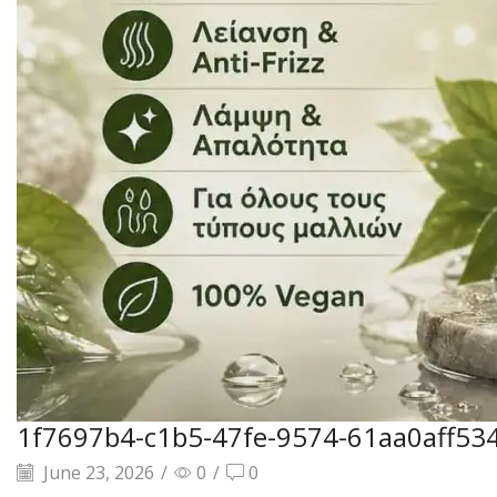
1f7697b4-c1b5-47fe-9574-61aa0aff53
June 23, 2026
/
0
/
0