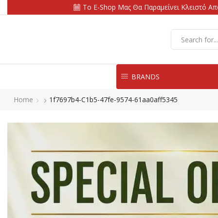
Το E-Shop Μας Θα Παραμείνει Κλειστό Από
BRANDS
Home
1f7697b4-C1b5-47fe-9574-61aa0aff5345