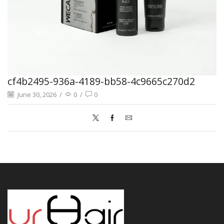
cf4b2495-936a-4189-bb58-4c9665c270d2
June 30, 2026
/
0
/
0