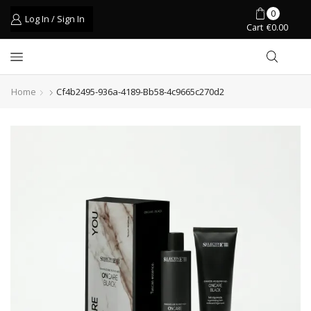
0
Log In / Sign In
Cart
€
0.00
Home
Cf4b2495-936a-4189-Bb58-4c9665c270d2