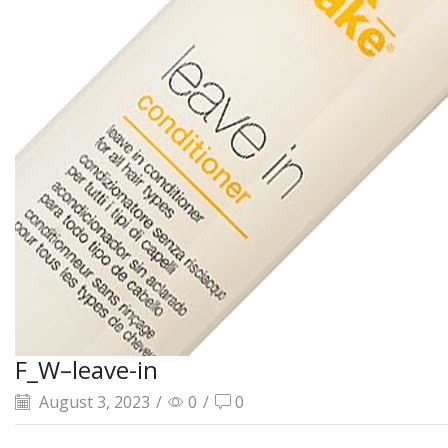
F_W–leave-in
August 3, 2023
/
0
/
0