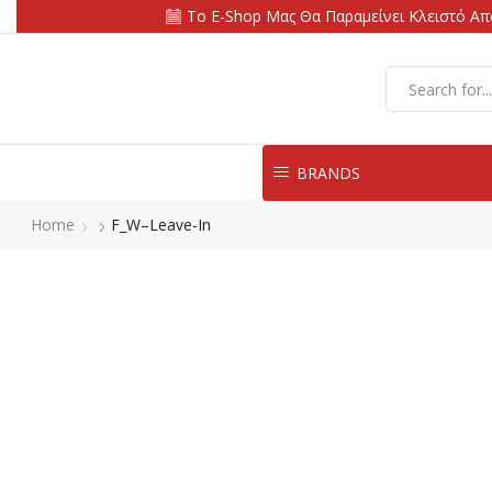
Το E-Shop Μας Θα Παραμείνει Κλειστό Από
BRANDS
Home
F_W–Leave-In