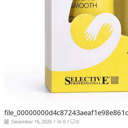
file_00000000d4c87243aeaf1e98e861
December 16, 2025
/
0
/
0