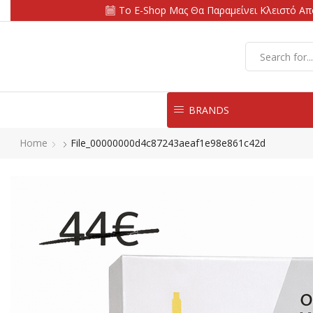
Το E-Shop Μας Θα Παραμείνει Κλειστό Από
BRANDS
Home
File_00000000d4c87243aeaf1e98e861c42d