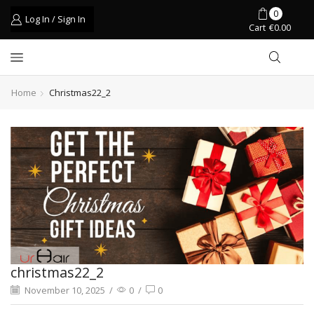
0
Log In / Sign In
Cart
€
0.00
Home
Christmas22_2
christmas22_2
November 10, 2025
/
0
/
0