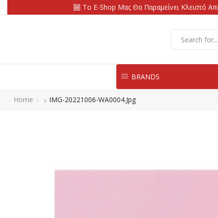
Το E-Shop Μας Θα Παραμείνει Κλειστό Από
BRANDS
Home
IMG-20221006-WA0004.jpg