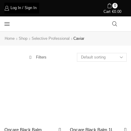
0
Log In / Sign In
Cart
€
0.00
Home
Shop
Selective Professional
Caviar
Filters
Oncare Black Balm
Oncare Black Balm 1L