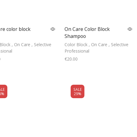
re color block
On Care Color Block
Shampoo
Block
,
On Care
,
Selective
Color Block
,
On Care
,
Selective
sional
Professional
0
€
20.00
Add to cart
Add to cart
ALE
SALE
6%
29%