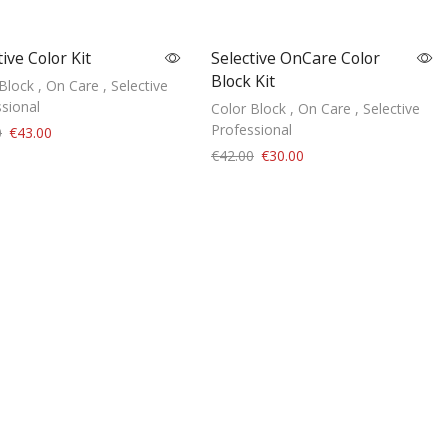
tive Color Kit
Selective OnCare Color
Block Kit
Block
,
On Care
,
Selective
sional
Color Block
,
On Care
,
Selective
Professional
0
€
43.00
€
42.00
€
30.00
Add to cart
Add to cart