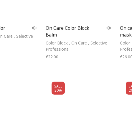
lor
On Care Color Block
On ca
Balm
mask
n Care
,
Selective
Color Block
,
On Care
,
Selective
Color 
Professional
Profes
€
22.00
€
26.0
 to cart
Add to cart
SALE
S
30%
2