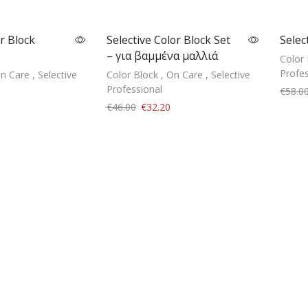
r Block
Selective Color Block Set
Selec
– για βαμμένα μαλλιά
Color 
Profes
n Care
,
Selective
Color Block
,
On Care
,
Selective
Professional
€
58.0
€
46.00
€
32.20
 to cart
Add to cart