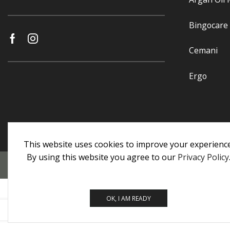
Bingocare
Cemani
Ergo
This website uses cookies to improve your experience
By using this website you agree to our
Privacy Policy
Προσωπικά Δεδομένα
|
Πολιτική Επιστροφών
|
Εγγυήσεις
OK, I AM READY