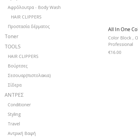
Αφρόλουτρα - Body Wash
HAIR CLIPPERS
Προστασία δέρματος
All In One Co
Toner
Color Block
,
O
Professional
TOOLS
€
16.00
HAIR CLIPPERS
Add
Βούρτσες
Σεσουαρ(πιστολακια)
Σίδερα
ΑΝΤΡΕΣ
Conditioner
Styling
Travel
Αντρική Βαφή