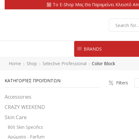
Το E-Shop Μας Θα Παραμείνει Κλειστό Από
BRANDS
Home
Shop
Selective Professional
Color Block
ΚΑΤΗΓΟΡΊΕΣ ΠΡΟΪΌΝΤΩΝ
Filters
Accessorıes
CRAZY WEEKEND
Skin Care
800 Skin Specifics
Αρώματα - Parfum