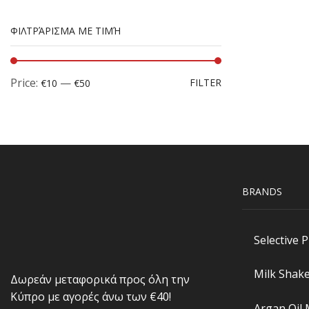
ΦΙΛΤΡΆΡΙΣΜΑ ΜΕ ΤΙΜΉ
Price:
—
FILTER
€10
€50
BRANDS
Selective 
Milk Shak
Δωρεάν μεταφορικά προς όλη την
Κύπρο με αγορές άνω των €40!
Argan Oil