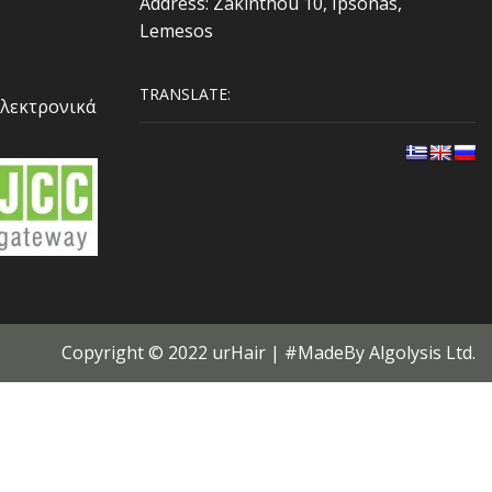
Address: Zakınthou 10, Ipsonas,
Lemesos
TRANSLATE:
Ηλεκτρονικά
Copyright © 2022 urHair | #MadeBy
Algolysis Ltd.