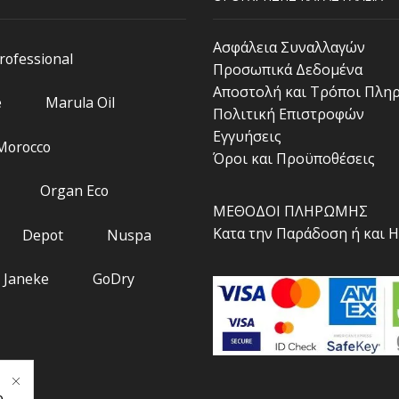
Ασφάλεια Συναλλαγών
Professional
Προσωπικά Δεδομένα
Αποστολή και Τρόποι Πλη
e
Marula Oil
Πολιτική Επιστροφών
Εγγυήσεις
 Morocco
Όροι και Προϋποθέσεις
Organ Eco
ΜΕΘΟΔΟΙ ΠΛΗΡΩΜΗΣ
Κατα την Παράδοση ή και 
Depot
Nuspa
Janeke
GoDry
.