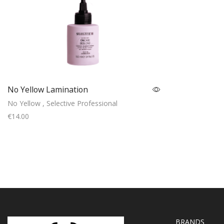
No Yellow Lamination
No Yellow
,
Selective Professional
€
14.00
Add to cart
BRANDS