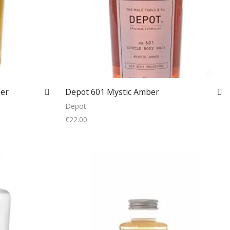
per
Depot 601 Mystic Amber
Depot
€
22.00
Add to cart