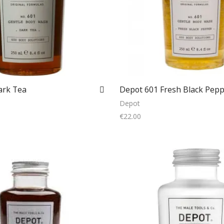
ark Tea
Depot 601 Fresh Black Pep
Depot
€
22.00
Add to cart
Add to cart