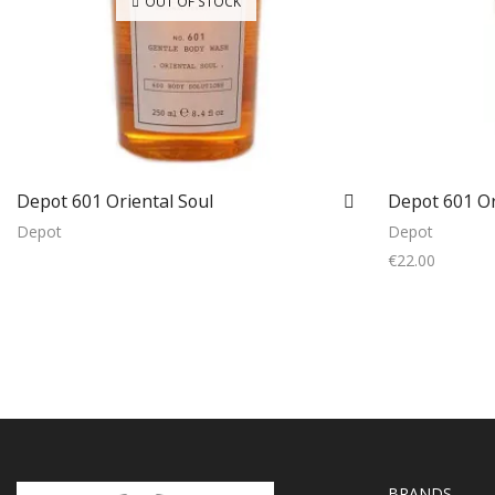
OUT OF STOCK
Depot 601 Oriental Soul
Depot 601 Or
Depot
Depot
€
22.00
Read more
BRANDS