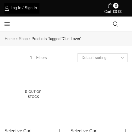
0
Log In / Sign In
Cart
€
0.00
Home
Shop
Products Tagged “curl Lover”
Filters
OUT OF
STOCK
Selective Curl
Selective Curl