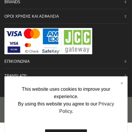
BRANDS
ΟΡΟΙ ΧΡΗΣΗΣ ΚΑΙ ΑΣΦΑΛΕΙΑ
ΕΠΙΚΟΙΝΩΝΙΑ
TRANSLATE:
This website uses cookies to improve your
experience.
Προσωπικά Δεδομένα
|
Πολιτική Επιστροφών
|
Εγγυήσεις
By using this website you agree to our
Privacy
Policy
.
Copyright © 2022 urHair | #MadeBy
Algolysis Ltd.