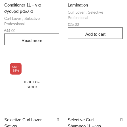
Conditioner 1L – για
Lamination
σγουρά μαλλιά
Curl Lover
,
Selective
Professional
Curl Lover
,
Selective
Professional
€
25.00
€
44.00
Add to cart
Read more
SALE
35%
OUT OF
STOCK
Selective Curl Lover
Selective Curl
Set για
Shampoo 1L – για