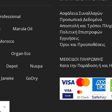
Ασφάλεια Συναλλαγών
Professional
Προσωπικά Δεδομένα
Αποστολή και Τρόποι Πλη
e
Marula Oil
Πολιτική Επιστροφών
Εγγυήσεις
 Morocco
Όροι και Προϋποθέσεις
Organ Eco
ΜΕΘΟΔΟΙ ΠΛΗΡΩΜΗΣ
Κατα την Παράδοση ή και 
Depot
Nuspa
Janeke
GoDry
.