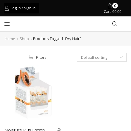
0
Log In / Sign In
Cart
€
0.00
Home
Shop
Products Tagged “dry Hair”
Filters
Moisture Plus Lotion