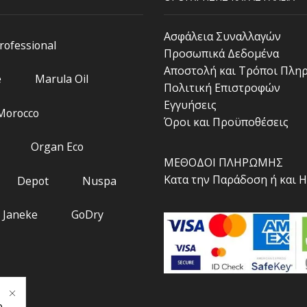
Ασφάλεια Συναλλαγών
Professional
Προσωπικά Δεδομένα
Αποστολή και Τρόποι Πλη
e
Marula Oil
Πολιτική Επιστροφών
Εγγυήσεις
 Morocco
Όροι και Προϋποθέσεις
Organ Eco
ΜΕΘΟΔΟΙ ΠΛΗΡΩΜΗΣ
Κατα την Παράδοση ή και 
Depot
Nuspa
Janeke
GoDry
.