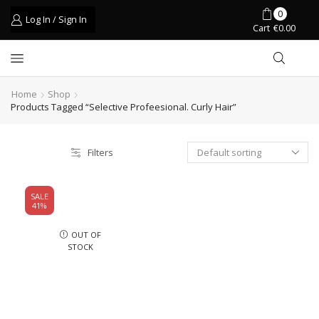
0
Log In / Sign In
Cart
€
0.00
Home
Shop
Products Tagged “selective Profeesional. Curly Hair”
Filters
SALE
41%
OUT OF
STOCK