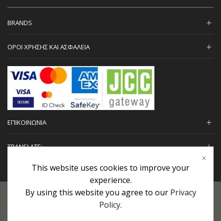
BRANDS
ΟΡΟΙ ΧΡΗΣΗΣ ΚΑΙ ΑΣΦΑΛΕΙΑ
ΕΠΙΚΟΙΝΩΝΙΑ
TRANSLATE:
This website uses cookies to improve your
experience.
By using this website you agree to our
Privacy
Προσωπικά Δεδομένα
|
Πολιτική Επιστροφών
|
Εγγυήσεις
Policy
.
Copyright © 2022 urHair | #MadeBy
Algolysis Ltd.