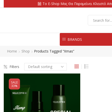
Το E-Shop Μας Θα Παραμείνει Κλειστό Από
BRANDS
Home
Shop
Products Tagged “xmas”
Filters
SALE
33%