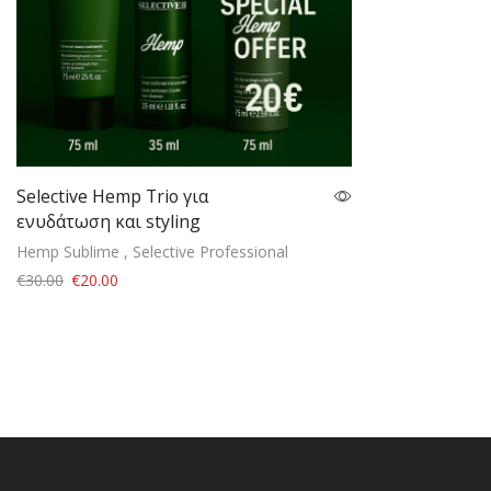
Selective Hemp Trio για
ενυδάτωση και styling
Hemp Sublime
,
Selective Professional
€
30.00
€
20.00
Add to cart