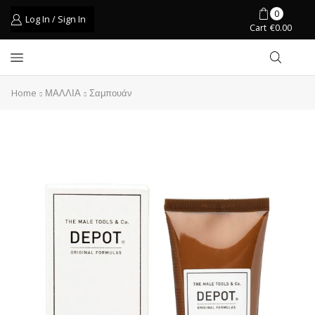
0
Log In / Sign In
Cart
€
0.00
Home
ΜΑΛΛΙΑ
Σαμπουάν