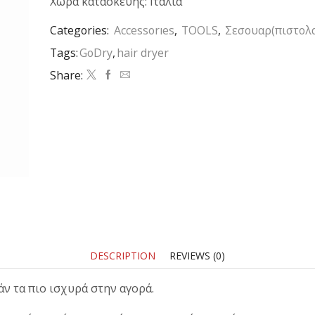
Χώρα κατασκευής: Ιταλία
Categories:
Accessorıes
,
TOOLS
,
Σεσουαρ(πιστολα
Tags:
GoDry
,
hair dryer
Share:
DESCRIPTION
REVIEWS (0)
ν τα πιο ισχυρά στην αγορά.