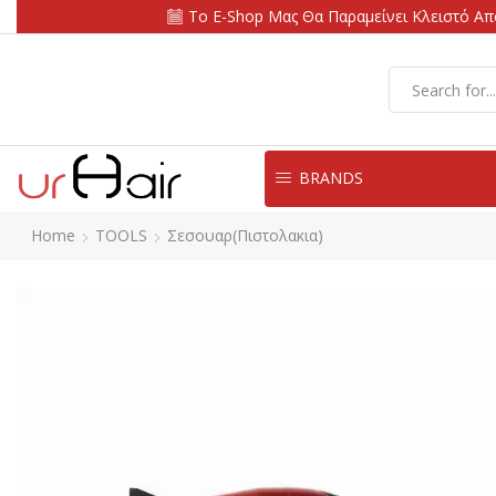
Το E-Shop Μας Θα Παραμείνει Κλειστό Από
BRANDS
Home
TOOLS
Σεσουαρ(πιστολακια)