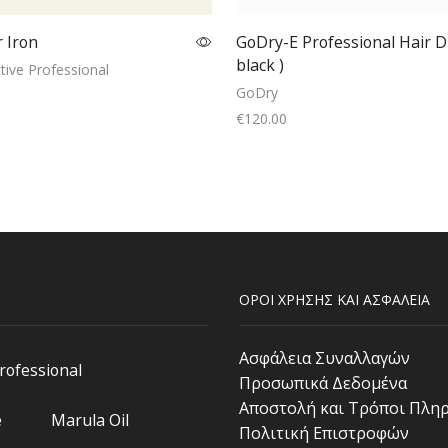
r Iron
GoDry-E Professional Hair D
black )
tive Professional
GoDry
€
120.00
Read more
Read more
ΟΡΟΙ ΧΡΗΣΗΣ ΚΑΙ ΑΣΦΑΛΕΙΑ
Ασφάλεια Συναλλαγών
Professional
Προσωπικά Δεδομένα
Αποστολή και Τρόποι Πλη
e
Marula Oil
Πολιτική Επιστροφών