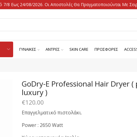
 7/8 Εως 24/08/2026. Οι Αποστολές Θα Πραγματοποιούνται Με Σειρ
ΓΥΝΑΙΚΕΣ
ΑΝΤΡΕΣ
SKIN CARE
ΠΡΟΣΦΟΡΕΣ
ACCES
GoDry-E Professional Hair Dryer ( 
luxury )
€
120.00
Επαγγελματικό πιστολάκι.
Power : 2650 Watt