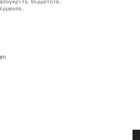
ρμανση.

η
