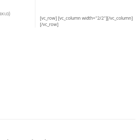
κια)
[vc_row] [vc_column width="2/2"][/vc_column]
[/vc_row]