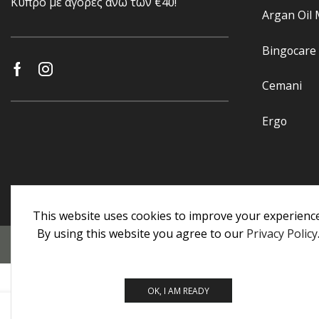
Κύπρο με αγορές άνω των €40!
Argan Oil
Bingocare
Cemani
Ergo
This website uses cookies to improve your experience
By using this website you agree to our
Privacy Policy
Προσωπικά Δεδομένα
|
Πολιτική Επιστροφών
|
Εγγυήσεις
OK, I AM READY