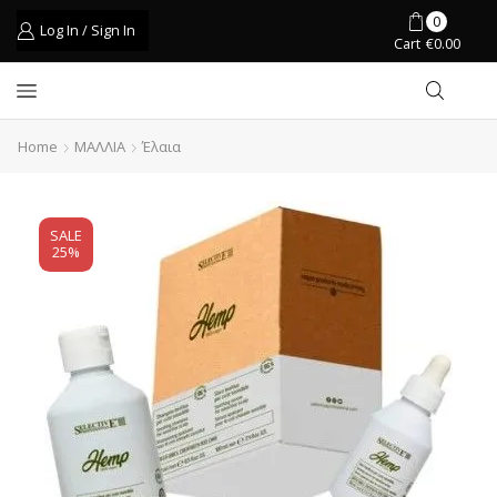
0
Log In / Sign In
Cart
€
0.00
Home
ΜΑΛΛΙΑ
Έλαια
SALE
25%