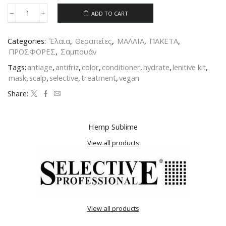
ADD TO CART
Categories:
Έλαια
,
Θεραπείες
,
ΜΑΛΛΙΑ
,
ΠΑΚΕΤΑ
,
ΠΡΟΣΦΟΡΕΣ
,
Σαμπουάν
Tags:
antiage
,
antifriz
,
color
,
conditioner
,
hydrate
,
lenitive kit
,
mask
,
scalp
,
selective
,
treatment
,
vegan
Share:
Hemp Sublime
View all products
View all products