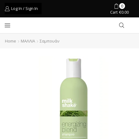
0
Log In / Sign In
Cart
€
0.00
Home
ΜΑΛΛΙΑ
Σαμπουάν