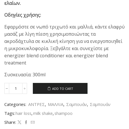
ελαίων.
Οδηγίες χρήσης:
Εφαρμόστε σε νωπό τριχωτό και μαλλιά, κάντε ελαφρύ
μασάζ με λίγη πίεση χρησιμοποιώντας τα
ακροδάχτυλα σε κικλική κίνηση για να ενεργοποιηθεί
η μικροκυκλοφορία. Ξεβγάλτε και συνεχίστε με
energizer blend conditioner και energizer blend
treatment
Συσκευασία: 300ml
ADD TO CART
Categories:
ΑΝΤΡΕΣ
,
ΜΑΛΛΙΑ
,
Σαμπουάν
,
Σαμπουάν
Tags:
hair loss
,
milk shake
,
shampoo
Share: