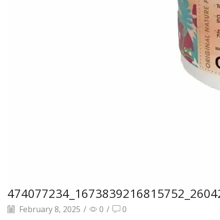
474077234_1673839216815752_2604
February 8, 2025
/
0
/
0