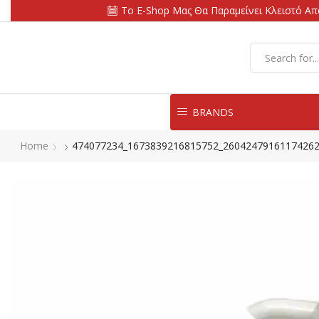
Το E-Shop Μας Θα Παραμείνει Κλειστό Από
BRANDS
Home
474077234_1673839216815752_26042479161174262