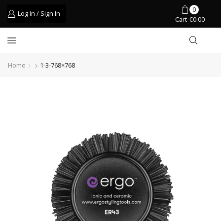
0
Log In / Sign In
Cart
€
0.00
Home
1-3-768×768