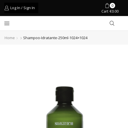
0
Log In / Sign In
Cart
€
0.00
Home
Shampoo-Idratante-250ml-1024×1024