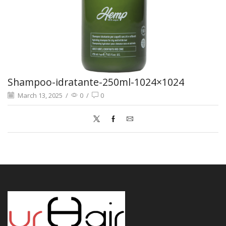
Shampoo-idratante-250ml-1024×1024
March 13, 2025
/
0
/
0