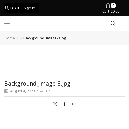
0
Log In / Sign In
Cart
€
0.00
Home
Background_image-3.jpg
Background_image-3.jpg
August 4, 2023
/
0
/
0